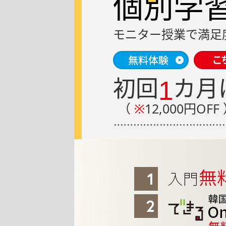
個別学
モニター授業で
満足
初回
カ月
1
（
※
12,000円OFF