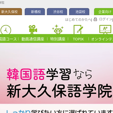
学院
新大久保校
新橋校
渋谷校
池袋校
企業向け
ログイン
はじめてのかたへ
国語コース
動画通信講座
特別講座
TOPIK
オンラインテ