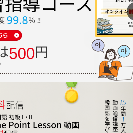
習指導
コース
99.8
度
％ !!
は
円
500
 ）