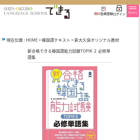
MENU
無料
会員登録
ログイン
現在位置 :
HOME
>
韓国語テキスト
>
新大久保オリジナル教材
新合格できる韓国語能力試験TOPIK ２ 必修単
語集