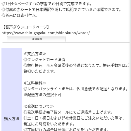
◎1日4~5ページずつの学習で70日間で完成できます。
◎付属の赤シートで日本語訳を隠して暗記できているか確認できます。
◎巻末には索引付き。
【音声ダウンロードページ】
https://www.shin-gogaku.com/shinokubo/words/
≪支払方法≫
◎クレジットカード決済
◎銀行振込 ※入金確認後の発送となります。振込手数料はご
負担いただきます。
≪送料無料≫
◎レターパックライトまたは、佐川急便での配送となります。
※配送方法の選択不可
≪発送について≫
◎発送手続き完了後メールにてご連絡差し上げます。
◎土・日・祝日および弊社休業日にご注文いただいた際は、
購入方法
発送にお時間をいただきます。
◎在庫切れの場合は発送にお時間をいただきます。