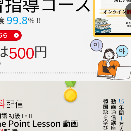
習指導
コース
99.8
度
％ !!
は
円
500
 ）