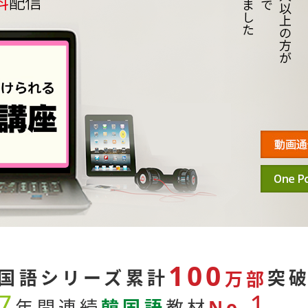
100
国語シリーズ累計
突
万部
7
1
年間連続
韓国語
教材
No.