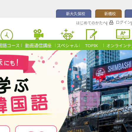
新大久保校
新橋校
ログイン
はじめてのかたへ
国語コース
動画通信講座
スペシャル
TOPIK
オンラインテ