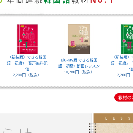
〈新装版〉できる韓国
〈新装版〉
Blu-ray版 できる韓国
語 初級1 音声無料配
語 初級2 
語 初級1 動画レッスン
信
信
10,780円（税込）
2,200円（税込）
2,200
教材の