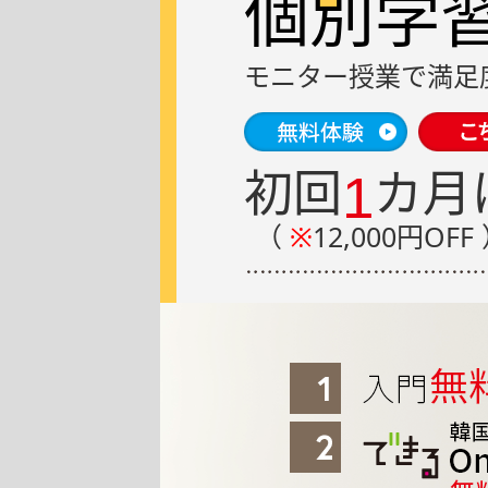
個別学
モニター授業で
満足
初回
カ月
1
（
※
12,000円OFF