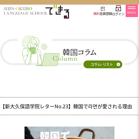
MENU
無料
会員登録
ログイン
【新大久保語学院レターNo.23】韓国で라면が愛される理由