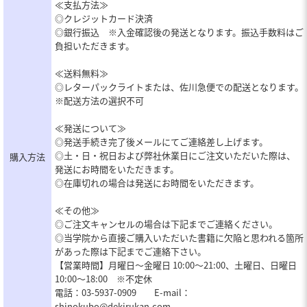
≪支払方法≫
◎クレジットカード決済
◎銀行振込 ※入金確認後の発送となります。振込手数料はご
負担いただきます。
≪送料無料≫
◎レターパックライトまたは、佐川急便での配送となります。
※配送方法の選択不可
≪発送について≫
◎発送手続き完了後メールにてご連絡差し上げます。
◎土・日・祝日および弊社休業日にご注文いただいた際は、
購入方法
発送にお時間をいただきます。
◎在庫切れの場合は発送にお時間をいただきます。
≪その他≫
◎ご注文キャンセルの場合は下記までご連絡ください。
◎当学院から直接ご購入いただいた書籍に欠陥と思われる箇所
があった際は下記までご連絡下さい。
【営業時間】月曜日～金曜日 10:00～21:00、土曜日、日曜日
10:00～18:00 ※不定休
電話：03-5937-0909 E-mail：
shinokubo@dekirukan.com