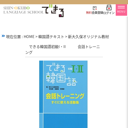
MENU
無料
会員登録
ログイン
現在位置 :
HOME
>
韓国語テキスト
>
新大久保オリジナル教材
できる韓国語初級I・II 会話トレーニ
ング