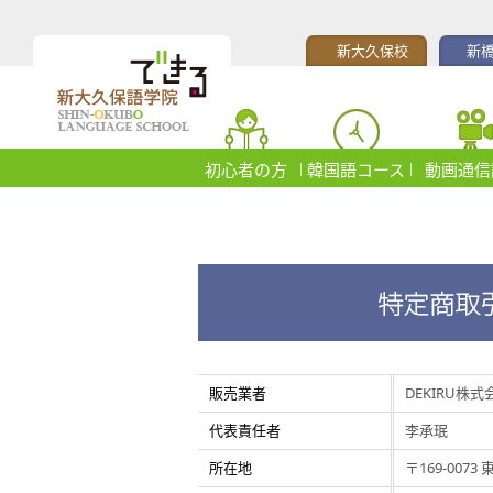
新大久保校
新
初心者の方
韓国語コース
動画通信
販売業者
DEKIRU株式
代表責任者
李承珉
所在地
〒169-007