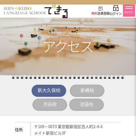
MENU
無料
会員登録
ログイン
新大久保校
新橋校
渋谷校
池袋校
〒169－0073 東京都新宿区百人町2-4-6
住所
メイト新宿ビル3F