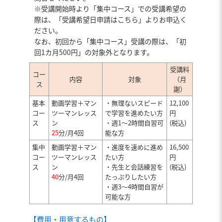
※受講開始時より「集中コース」での受講希望の
際は、「受講希望日申請はこちら」よりお申込く
ださい。
なお、初回から「集中コース」受講の際は、「初
回1カ月500円」の対象外となります。
受講料
コー
内容
対象
（月
ス
謝）
基本
動画学習＋マン
・無理ないスピード
12,100
コー
ツーマンレッス
で学習を進めたい方
円
ス
ン
・週1～2時間自習可
(税込)
25
分/月4回
能な方
集中
動画学習＋マン
・進度を速めに進め
16,500
コー
ツーマンレッス
たい方
円
ス
ン
・先生と会話練習を
(税込)
40
分/月4回
たっぷりしたい方
・週3～4時間自習が
可能な方
【費用・用意するもの】