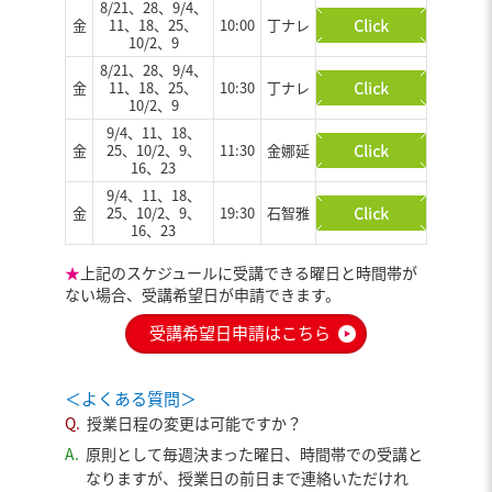
8/21、28、9/4、
金
11、18、25、
10:00
丁ナレ
10/2、9
8/21、28、9/4、
金
11、18、25、
10:30
丁ナレ
10/2、9
9/4、11、18、
金
25、10/2、9、
11:30
金娜延
16、23
9/4、11、18、
金
25、10/2、9、
19:30
石智雅
16、23
★
上記のスケジュールに受講できる曜日と時間帯が
ない場合、受講希望日が申請できます。
受講希望日申請はこちら
＜よくある質問＞
Q.
授業日程の変更は可能ですか？
A.
原則として毎週決まった曜日、時間帯での受講と
なりますが、授業日の前日まで連絡いただけれ