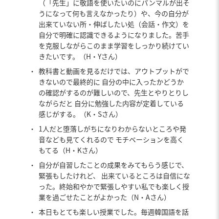
（「先生」に敬語を使いたいのにパンマルが出そ
うになって何も言えなかったり）や、今の自分が
出来ていない所・伸ばしたい処（会話・作文）を
自分で明確に認識できるようになりました。苦手
を克服しながらこのまま学習をしっかり続けてい
きたいです。（H・Yさん）
・
教科書と動画を見るだけでは、アウトプットがで
きないので最終的に 自分の中に入ったかどうか
の確認がするのが難しいので、先生とやりとりし
ながらだと 自分に勉強した内容が定着している
感じがする。（K・Sさん）
・
1人だと堕落しがちになりわからないところや発
音なども見てくれるので モチベーションを高く
もてる（H・Kさん）
・
自分が自習したことの成果をみてもらう感じで、
緊張もしたけれど、 出来ているところは自信にな
った。終始和やかで緊張しやすい私でも楽しく授
業を過ごせたことがよかった（N・Aさん）
・
本日もとても楽しい授業でした。毎週韓国語を話