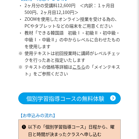
・
2ヶ月分の受講料12,600円 ＜内訳：１ヶ月目
500円、2ヶ月目12,100円＞
・
ZOOMを使用したオンライン授業を受ける為の、
PCやタブレットなどの端末をご用意ください
・
教材「できる韓国語 初級Ⅰ・初級Ⅱ・初中級・
中級Ⅰ・中級Ⅱ」の中からレベルに合わせたもの
を使用します
※
使用テキストは初回授業時に講師がレベルチェッ
クを行ったあと指定いたします
※
テキストの価格等詳細は
こちら
の「メインテキス
ト」をご参照ください
個別学習指導コースの無料体験
【お申込みの流れ】
➊
以下の「個別学習指導コース」日程から、曜
日と時間が決まったクラスへ申し込む