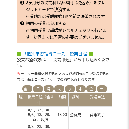
➋
2ヶ月分の受講料12,600円（税込み）をクレ
ジットカードで決済する
※受講料は受講開始1週間前に決済されます
➌
初回の授業に参加する
※初回授業で講師がレベルチェックを行いま
す。初回までに予習の必要はございません。
「個別学習指導コース」授業日程
授業希望の方は、「受講申込」から申し込みくださ
い。
※
モニター無料体験済みの方および初月500円で受講済みの
方は「基本コース」1ヶ月でのお申込みとなります
全て
日
月
火
水
木
金
土
曜
授業日程（全 8
時間
講師
受講申込
日
回）
8/9、23、30、
日
9/6、13、20、
13:00
金智成
募集終了
27、10/4
8/9、23、30、