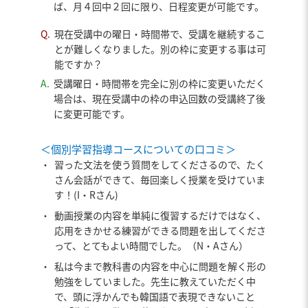
ば、月４回中２回に限り、日程変更が可能です。
Q.
現在受講中の曜日・時間帯で、受講を継続するこ
とが難しくなりました。別の枠に変更する事は可
能ですか？
A.
受講曜日・時間帯を完全に別の枠に変更いただく
場合は、現在受講中の枠の申込回数の受講終了後
に変更可能です。
＜個別学習指導コースについての口コミ＞
・
習った文法を使う質問をしてくださるので、たく
さん会話ができて、毎回楽しく授業を受けていま
す！(I・Rさん)
・
動画授業の内容を単純に復習するだけではなく、
応用をきかせる練習ができる問題を出してくださ
って、とてもよい時間でした。（N・Aさん）
・
私は今まで教科書の内容を中心に問題を解く形の
勉強をしていました。先生に教えていただく中
で、頭に浮かんでも韓国語で表現できないこと