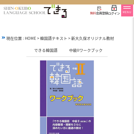
MENU
無料
会員登録
ログイン
現在位置 :
HOME
>
韓国語テキスト
>
新大久保オリジナル教材
できる韓国語 中級IIワークブック