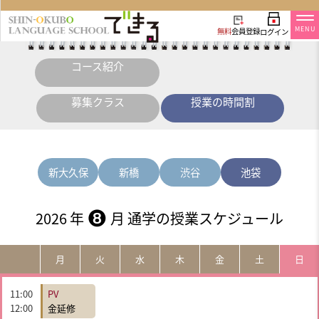
MENU
無料
会員登録
ログイン
コース紹介
募集クラス
授業の時間割
新大久保
新橋
渋谷
池袋
❽
2026 年
月 通学の授業スケジュール
月
火
水
木
金
土
日
11:00
PV
12:00
金延修