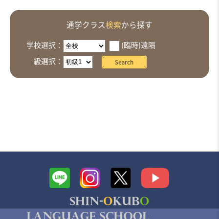
通学クラス
検索
から探す
学校選択：
(臨時)遠隔
級選択：