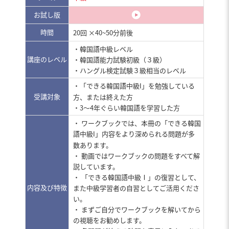
お試し版
時間
20回 ×40~50分前後
・韓国語中級レベル
講座のレベル
・韓国語能力試験初級（３級）
・ハングル検定試験３級相当のレベル
・「できる韓国語中級
」を勉強している
I
受講対象
方、または終えた方
・3～4年ぐらい韓国語を学習した方
・ ワークブックでは、本冊の「できる韓国
語中級
」内容をより深められる問題が多
I
数あります。
・ 動画ではワークブックの問題をすべて解
説しています。
・ 「できる韓国語中級Ⅰ」の復習として、
内容及び特徴
また中級学習者の自習としてご活用くださ
い。
・ まずご自分でワークブックを解いてから
の視聴をお勧めします。