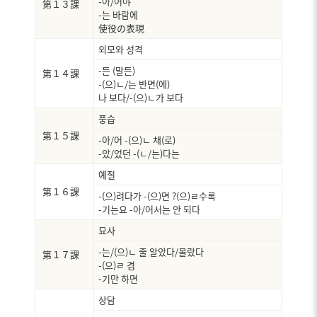
-아/어야
第１３課
-는 바람에
使役の表現
외모와 성격
-든 (말든)
第１４課
-(으)ㄴ/는 반면(에)
나 보다/-(으)ㄴ가 보다
풍습
第１５課
-아/어 -(으)ㄴ 채(로)
-았/었던 -(ㄴ/는)다는
예절
第１６課
-(으)려다가 -(으)면 ?(으)ㄹ수록
-기는요 -아/어서는 안 되다
묘사
-는/(으)ㄴ 줄 알았다/몰랐다
第１７課
-(으)ㄹ 겸
-기만 하면
상담