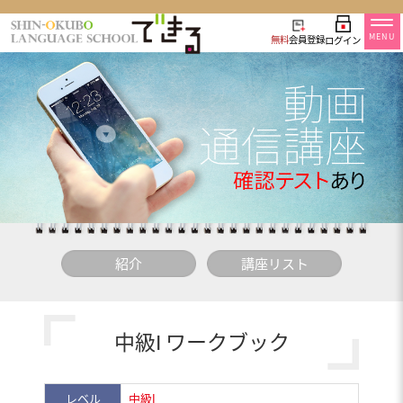
MENU
無料
会員登録
ログイン
紹介
講座リスト
中級
ワークブック
I
レベル
中級
I