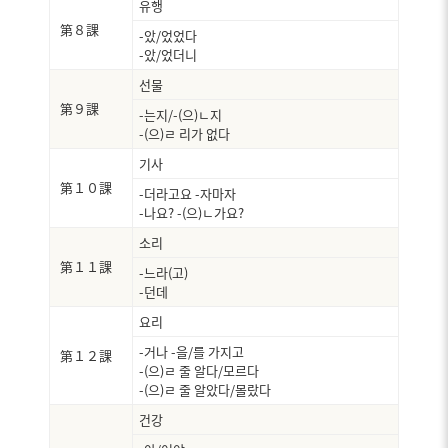
유행
第８課
-았/었었다
-았/었더니
선물
第９課
-는지/-(으)ㄴ지
-(으)ㄹ 리가 없다
기사
第１０課
-더라고요 -자마자
-나요? -(으)ㄴ가요?
소리
第１１課
-느라(고)
-던데
요리
-거나 -을/를 가지고
第１２課
-(으)ㄹ 줄 알다/모르다
-(으)ㄹ 줄 알았다/몰랐다
건강