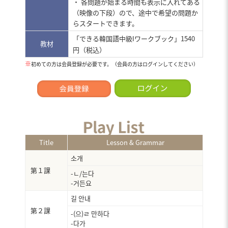
・ 各問題が始まる時間も表示に入れてある
（映像の下段）ので、途中で希望の問題か
らスタートできます。
「できる韓国語中級
ワークブック」1540
I
教材
円（税込）
※
初めての方は会員登録が必要です。（会員の方はログインしてください）
Title
Lesson & Grammar
소개
第１課
-ㄴ/는다
-거든요
길 안내
第２課
-(으)ㄹ 만하다
-다가