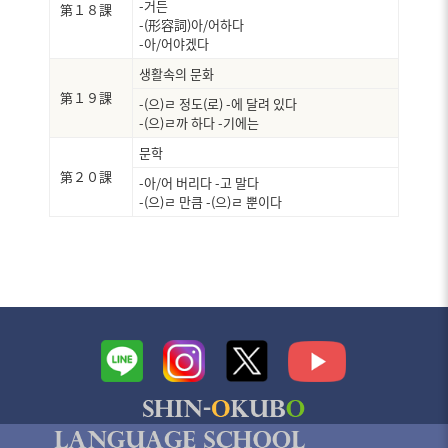
-거든
第１８課
-(形容詞)아/어하다
-아/어야겠다
생활속의 문화
第１９課
-(으)ㄹ 정도(로) -에 달려 있다
-(으)ㄹ까 하다 -기에는
문학
第２０課
-아/어 버리다 -고 말다
-(으)ㄹ 만큼 -(으)ㄹ 뿐이다