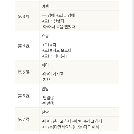
여행
-는 김에 -(으)ㄴ 김에
第３課
-(으)ㄹ 뻔했다
-아/어서 죽을 뻔했다
쇼핑
-(으)ㄹ지
第４課
-(으)ㄹ지도 모르다
-(으)ㄹ 테니(까)
취미
第５課
-아/어 가지고
-지요
반말
第６課
-반말①
-반말②
전달
第７課
-아/어 달라고 하다 -아/어 주라고 하다
-(ㄴ/는)다면서요? -(ㄴ/는)다고 해서