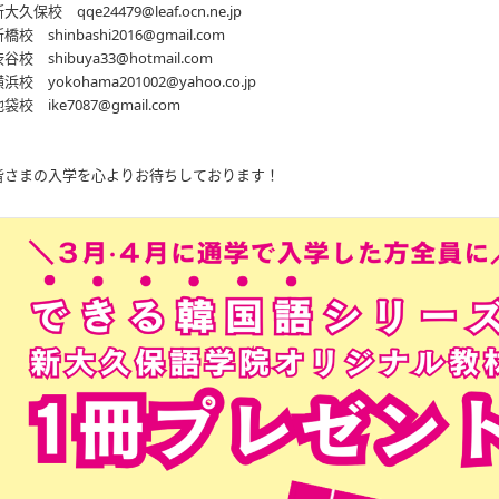
大久保校 qqe24479@leaf.ocn.ne.jp
橋校 shinbashi2016@gmail.com
谷校 shibuya33@hotmail.com
浜校 yokohama201002@yahoo.co.jp
袋校 ike7087@gmail.com
皆さまの入学を心よりお待ちしております！