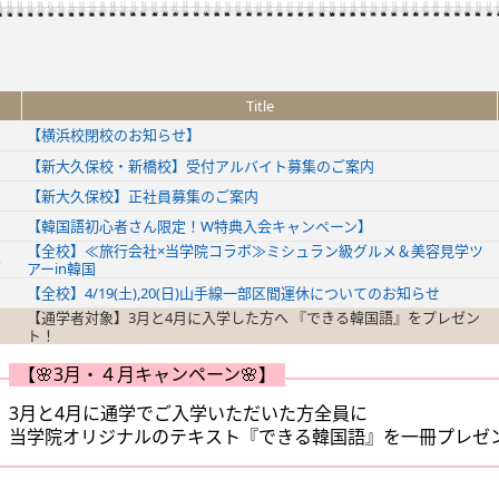
Title
【横浜校閉校のお知らせ】
【新大久保校・新橋校】受付アルバイト募集のご案内
【新大久保校】正社員募集のご案内
【韓国語初心者さん限定！W特典入会キャンペーン】
【全校】≪旅行会社×当学院コラボ≫ミシュラン級グルメ＆美容見学ツ
アーin韓国
【全校】4/19(土),20(日)山手線一部区間運休についてのお知らせ
【通学者対象】3月と4月に入学した方へ 『できる韓国語』をプレゼン
ト！
【🌸3月・４月キャンペーン🌸】
3月と4月に通学でご入学いただいた方全員に
当学院オリジナルのテキスト『できる韓国語』を一冊プレゼ