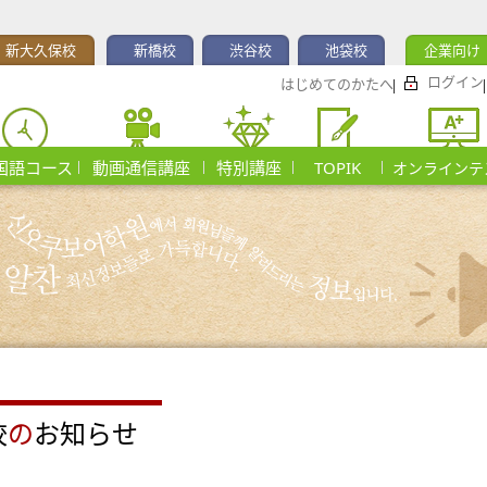
新大久保校
新橋校
渋谷校
池袋校
企業向け
ログイン
はじめてのかたへ
国語コース
動画通信講座
特別講座
TOPIK
オンラインテ
校
の
お知らせ