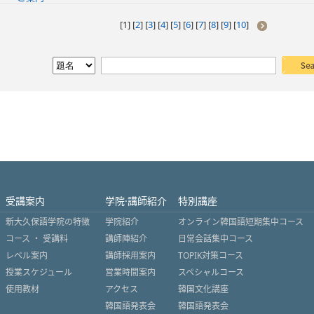
[
1
] [
2
] [
3
] [
4
] [
5
] [
6
] [
7
] [
8
] [
9
] [
10
]
受講案内
学院·講師紹介
特別講座
新大久保語学院の特徴
学院紹介
オンライン韓国語短期集中コース
コース ・ 受講料
講師陣紹介
日常会話集中コース
レベル案内
講師採用案内
TOPIK対策コース
授業スケジュール
営業時間案内
スペシャルコース
使用教材
アクセス
韓国文化講座
韓国語発表会
韓国語発表会