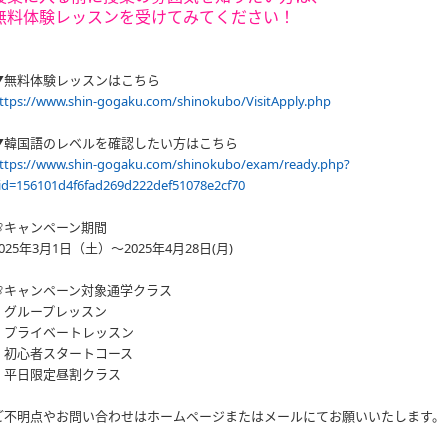
無料体験レッスンを受けてみてください！
▼無料体験レッスンはこちら
ttps://www.shin-gogaku.com/shinokubo/VisitApply.php
▼韓国語のレベルを確認したい方はこちら
ttps://www.shin-gogaku.com/shinokubo/exam/ready.php?
id=156101d4f6fad269d222def51078e2cf70
🌸キャンペーン期間
2025年3月1日（土）〜2025年4月28日(月)
🌸キャンペーン対象通学クラス
・グループレッスン
・プライベートレッスン
・初心者スタートコース
・平日限定昼割クラス
ご不明点やお問い合わせはホームページまたはメールにてお願いいたします。