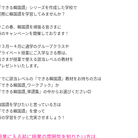
『できる韓国語』シリーズを作成した学校で
実際に韓国語を学習してみませんか？
🌸この春、韓国語を頑張る皆さまに
春のキャンペーンを開催しております！
🌸３月〜４月に通学のグループクラスや
プライベート授業にご入学なさる際は、
皆さまが授業で使える該当レベルの教材を
プレゼントいたします。
すでに該当レベルの『できる韓国語』教材をお持ちの方は
『できる韓国語_ワークブック』か
『できる韓国語_単語集』の中からお選びください😊
韓国語を学びたいと思っている方は
『できる韓国語』を使って
春の学習をグッと充実させましょう！
授業に入る前に授業の雰囲気を知りたい方は、