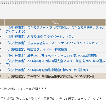
Title
【渋谷校限定】スキ韓スタート(スキマ時間に、スキな韓国語を、スキル
0
アップしよう)
9
【渋谷校限定】ぷち韓(30分プライベートレッスン)
8
【渋谷校限定】新規入学者対象：オリジナルLineスタンププレゼント♪
7
【渋谷校限定】韓国語プライベート体験授業
6
【渋谷校限定】単発OK!プライベートレッスン(対面/ZOOM選択可)
【渋谷校限定】2026年6月入門韓国語完全マスター講座(対面/ZOOM選択
5
可)
4
【渋谷校限定】2026年6月短期集中講座(対面/ZOOM選択可)
3
【渋谷校限定】2026年6月短期会話集中講座(対面/ZOOM選択可)
渋谷校だけのオリジナル企画！！！
✨日常会話に強くなる！楽しく、実践的に、そして着実にステップアップ！