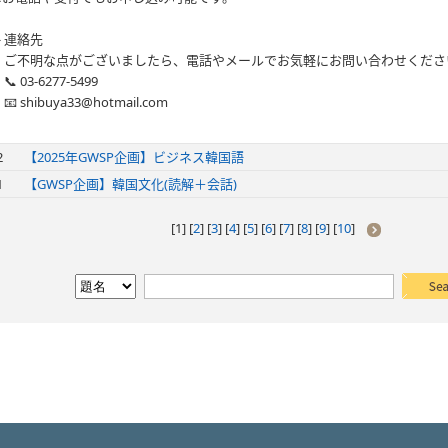
🔸連絡先
ご不明な点がございましたら、電話やメールでお気軽にお問い合わせくださ
 03-6277-5499
 shibuya33@hotmail.com
2
【2025年GWSP企画】ビジネス韓国語
1
【GWSP企画】韓国文化(読解＋会話)
[
1
] [
2
] [
3
] [
4
] [
5
] [
6
] [
7
] [
8
] [
9
] [
10
]