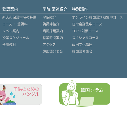
受講案内
学院·講師紹介
特別講座
新大久保語学院の特徴
学院紹介
オンライン韓国語短期集中コース
コース ・ 受講料
講師陣紹介
日常会話集中コース
レベル案内
講師採用案内
TOPIK対策コース
授業スケジュール
営業時間案内
スペシャルコース
使用教材
アクセス
韓国文化講座
韓国語発表会
韓国語発表会