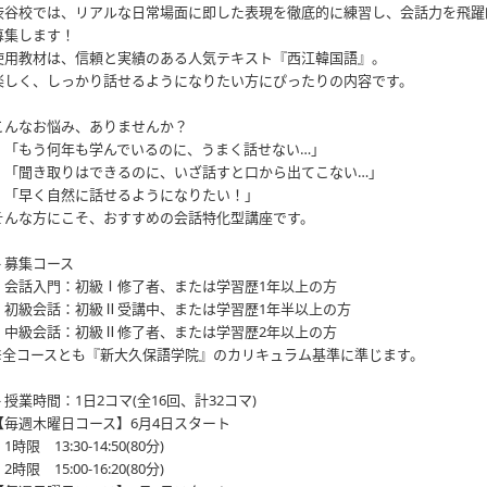
渋谷校では、リアルな日常場面に即した表現を徹底的に練習し、会話力を飛躍
募集します！
使用教材は、信頼と実績のある人気テキスト『西江韓国語』。
楽しく、しっかり話せるようになりたい方にぴったりの内容です。
こんなお悩み、ありませんか？
・「もう何年も学んでいるのに、うまく話せない…」
・「聞き取りはできるのに、いざ話すと口から出てこない…」
・「早く自然に話せるようになりたい！」
そんな方にこそ、おすすめの会話特化型講座です。
🔸募集コース
・会話入門：初級Ⅰ修了者、または学習歴1年以上の方
・初級会話：初級Ⅱ受講中、または学習歴1年半以上の方
・中級会話：初級Ⅱ修了者、または学習歴2年以上の方
※全コースとも『新大久保語学院』のカリキュラム基準に準じます。
🔸授業時間：1日2コマ(全16回、計32コマ)
【毎週木曜日コース】6月4日スタート
1時限 13:30-14:50(80分)
2時限 15:00-16:20(80分)