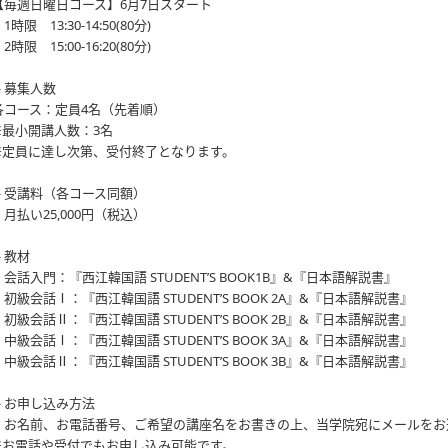
【毎週日曜日コース】6月7日スタート
1時限 13:30-14:50(80分)
2時限 15:00-16:20(80分)
🔸募集人数
各コース：定員4名（先着順）
※最小開講人数：3名
※定員に達し次第、受付終了となります。
🔸受講料（各コース同額）
・月払い25,000円（税込）
🔸教材
・会話入門：『西江韓国語 STUDENT’S BOOK1B』&『日本語解説書』
・初級会話Ⅰ：『西江韓国語 STUDENT’S BOOK 2A』&『日本語解説書』
・初級会話Ⅱ：『西江韓国語 STUDENT’S BOOK 2B』&『日本語解説書』
・中級会話Ⅰ：『西江韓国語 STUDENT’S BOOK 3A』&『日本語解説書』
・中級会話Ⅱ：『西江韓国語 STUDENT’S BOOK 3B』&『日本語解説書』
🔸お申し込み方法
お名前、お電話番号、ご希望の講座名をお書きの上、当学院宛にメールをお
※お電話や受付でもお申し込み可能です。