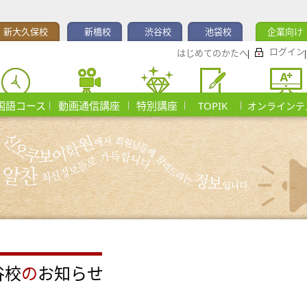
新大久保校
新橋校
渋谷校
池袋校
企業向け
ログイン
はじめてのかたへ
国語コース
動画通信講座
特別講座
TOPIK
オンラインテ
谷校
の
お知らせ