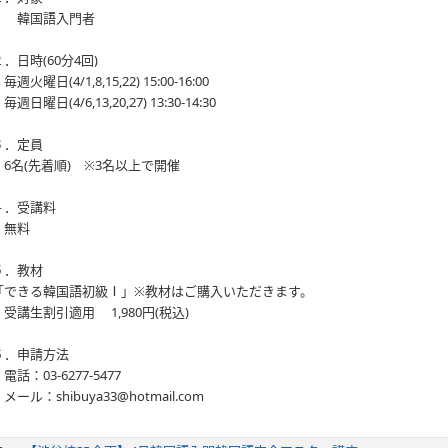
韓国語入門者
２．日時(60分4回)
毎週火曜日(4/1,8,15,22) 15:00-16:00
毎週日曜日(4/6,13,20,27) 13:30-14:30
３．定員
6名(先着順) ※3名以上で開催
４．受講料
無料
５．教材
「できる韓国語初級Ⅰ」※教材はご購入いただきます。
受講生割引適用 1,980円(税込)
６．申請方法
電話：03-6277-5477
メール：shibuya33@hotmail.com