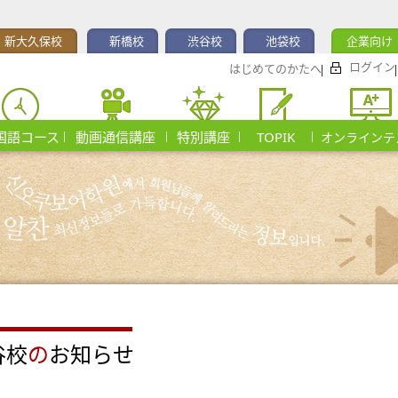
新大久保校
新橋校
渋谷校
池袋校
企業向け
ログイン
はじめてのかたへ
国語コース
動画通信講座
特別講座
TOPIK
オンラインテ
谷校
の
お知らせ