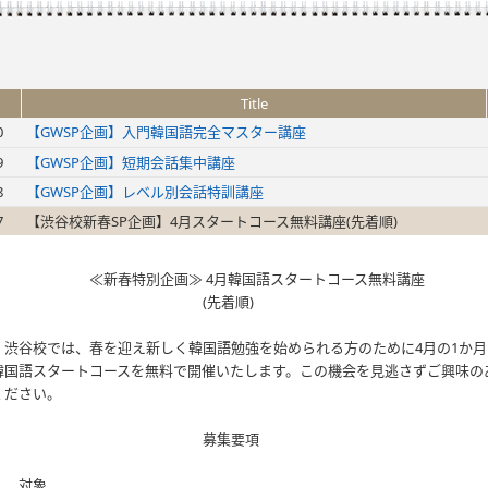
Title
0
【GWSP企画】入門韓国語完全マスター講座
9
【GWSP企画】短期会話集中講座
8
【GWSP企画】レベル別会話特訓講座
7
【渋谷校新春SP企画】4月スタートコース無料講座(先着順)
≪新春特別企画≫ 4月韓国語スタートコース無料講座
(先着順)
渋谷校では、春を迎え新しく韓国語勉強を始められる方のために4月の1か月
韓国語スタートコースを無料で開催いたします。この機会を見逃さずご興味の
ください。
募集要項
１．対象