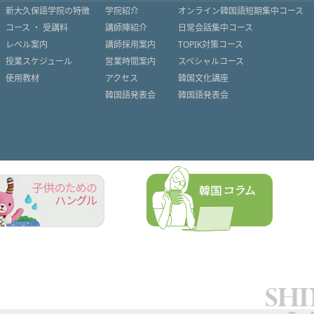
新大久保語学院の特徴
学院紹介
オンライン韓国語短期集中コース
コース ・ 受講料
講師陣紹介
日常会話集中コース
レベル案内
講師採用案内
TOPIK対策コース
授業スケジュール
営業時間案内
スペシャルコース
使用教材
アクセス
韓国文化講座
韓国語発表会
韓国語発表会