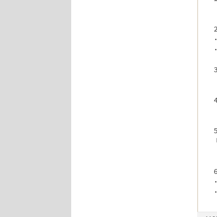
・
・
・
・