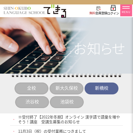
MENU
無料
会員登録
ログイン
全校
新大久保校
新橋校
渋谷校
池袋校
※受付終了【2022年冬期】オンライン 漢字語で語彙を増や
・
そう！講座 受講生募集のお知らせ
・
11月3日（祝）の受付業務につきまして