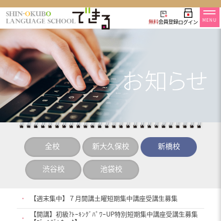
MENU
無料
会員登録
ログイン
全校
新大久保校
新橋校
渋谷校
池袋校
・
【週末集中】７月開講土曜短期集中講座受講生募集
【開講】初級?ﾄｰｷﾝｸﾞﾊﾟﾜｰUP特別短期集中講座受講生募集
・