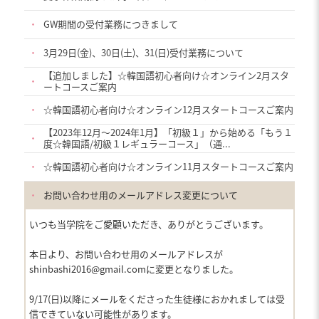
・
GW期間の受付業務につきまして
・
3月29日(金)、30日(土)、31(日)受付業務について
【追加しました】☆韓国語初心者向け☆オンライン2月スタ
・
ートコースご案内
・
☆韓国語初心者向け☆オンライン12月スタートコースご案内
【2023年12月〜2024年1月】「初級１」から始める「もう１
・
度☆韓国語/初級１レギュラーコース」（通...
・
☆韓国語初心者向け☆オンライン11月スタートコースご案内
・
お問い合わせ用のメールアドレス変更について
いつも当学院をご愛顧いただき、ありがとうございます。
本日より、お問い合わせ用のメールアドレスが
shinbashi2016@gmail.comに変更となりました。
9/17(日)以降にメールをくださった生徒様におかれましては受
信できていない可能性があります。