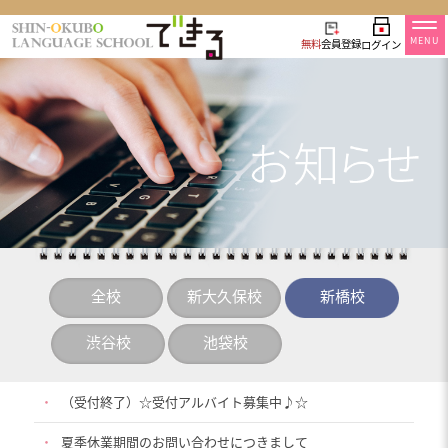
MENU
無料
会員登録
ログイン
全校
新大久保校
新橋校
渋谷校
池袋校
・
（受付終了）☆受付アルバイト募集中♪☆
・
夏季休業期間のお問い合わせにつきまして