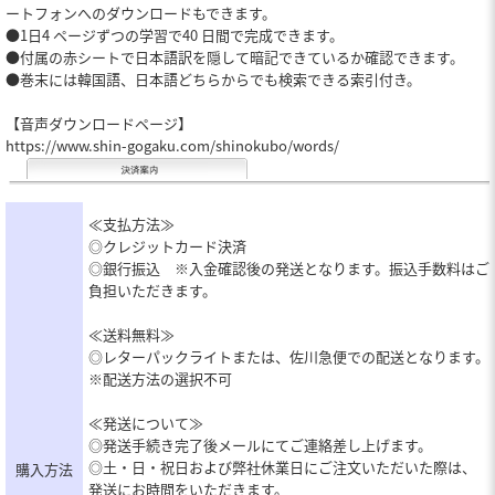
ートフォンへのダウンロードもできます。
●1日4 ページずつの学習で40 日間で完成できます。
●付属の赤シートで日本語訳を隠して暗記できているか確認できます。
●巻末には韓国語、日本語どちらからでも検索できる索引付き。
【音声ダウンロードページ】
https://www.shin-gogaku.com/shinokubo/words/
≪支払方法≫
◎クレジットカード決済
◎銀行振込 ※入金確認後の発送となります。振込手数料はご
負担いただきます。
≪送料無料≫
◎レターパックライトまたは、佐川急便での配送となります。
※配送方法の選択不可
≪発送について≫
◎発送手続き完了後メールにてご連絡差し上げます。
◎土・日・祝日および弊社休業日にご注文いただいた際は、
購入方法
発送にお時間をいただきます。