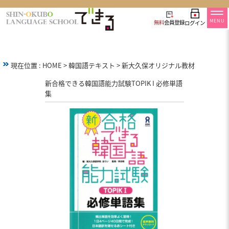
MENU
無料
会員登録
ログイン
現在位置 :
HOME
>
韓国語テキスト
>
新大久保オリジナル教材
新合格できる韓国語能力試験TOPIK I 必修単語
集