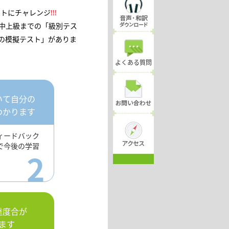
ストにチャレンジ
!!!
中上級までの「級別テス
定の模擬テスト」がありま
よくある質問
いて自分の
わかります
ィードバック
で今後の学習
。
達度合が
ます