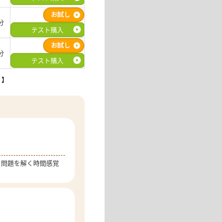
分
テスト購入
分
テスト購入
】
。
問題を解く
時間感覚