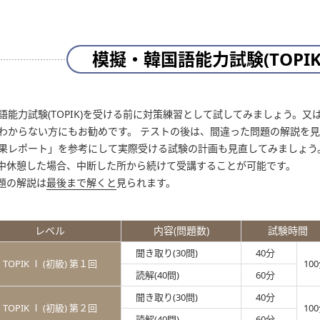
模擬・韓国語能力試験(TOPIK
語能力試験(TOPIK)を受ける前に対策練習として試してみましょう。
わからない方にもお勧めです。 テストの後は、間違った問題の解説を
果レポート」を参考にして実際受ける試験の計画も見直してみましょう
中休憩した場合、中断した所から続けて受講することが可能です。
題の解説は
最後まで解くと
見られます。
レベル
内容(問題数)
試験時間
聞き取り(30問)
40分
TOPIK Ⅰ (初級) 第１回
10
読解(40問)
60分
聞き取り(30問)
40分
TOPIK Ⅰ (初級) 第２回
10
読解(40問)
60分