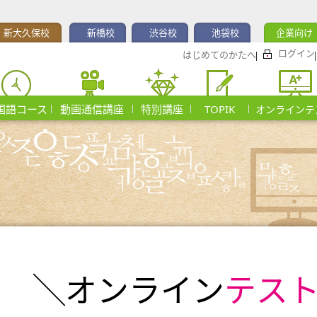
新大久保校
新橋校
渋谷校
池袋校
企業向け
ログイン
はじめてのかたへ
国語コース
動画通信講座
特別講座
TOPIK
オンラインテ
╲オンライン
テス