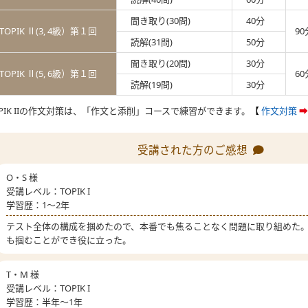
聞き取り(30問)
40分
TOPIK Ⅱ(3, 4級）第１回
90
読解(31問)
50分
聞き取り(20問)
30分
TOPIK Ⅱ(5, 6級）第１回
60
読解(19問)
30分
OPIK IIの作文対策は、「作文と添削」コースで練習ができます。
【
作文対策
➡
受講された方のご感想
O・S 様
受講レベル：TOPIK I
学習歴：1～2年
テスト全体の構成を掴めたので、
本番でも焦ることなく問題に取り組めた
も掴むことができ役に立った。
T・M 様
受講レベル：TOPIK I
学習歴：半年～1年