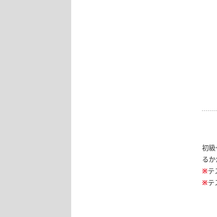
初級
るか
※
テ
※
テ