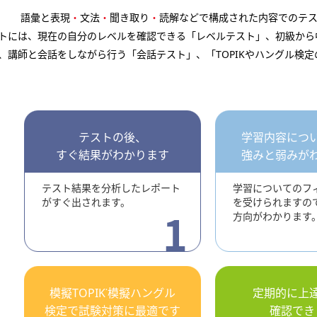
語彙と表現
・
文法
・
聞き取り
・
読解などで構成された内容でのテ
トには、現在の自分のレベルを確認できる「レベルテスト」、初級から
、講師と会話をしながら行う「会話テスト」、「TOPIKやハングル検
テストの後、
学習内容につ
すぐ結果がわかります
強みと弱みが
テスト結果を分析したレポート
学習についてのフ
がすぐ出されます。
を受けられますの
方向がわかります
模擬TOPIK˙模擬ハングル
定期的に上
検定で試験対策に最適です
確認でき