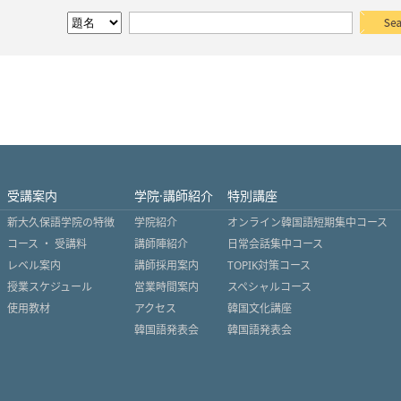
受講案内
学院·講師紹介
特別講座
新大久保語学院の特徴
学院紹介
オンライン韓国語短期集中コース
コース ・ 受講料
講師陣紹介
日常会話集中コース
レベル案内
講師採用案内
TOPIK対策コース
授業スケジュール
営業時間案内
スペシャルコース
使用教材
アクセス
韓国文化講座
韓国語発表会
韓国語発表会