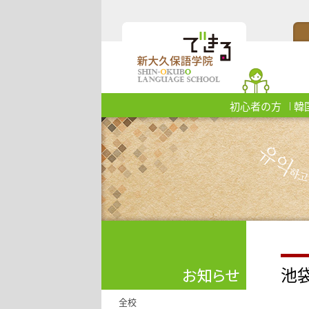
初心者の方
韓
池
全校