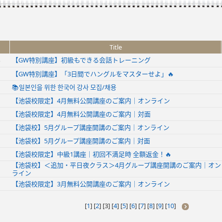
Title
【GW特別講座】初級もできる会話トレーニング
【GW特別講座】「3日間でハングルをマスターせよ」🔥
📚일본인을 위한 한국어 강사 모집/채용
【池袋校限定】4月無料公開講座のご案内｜オンライン
【池袋校限定】4月無料公開講座のご案内｜対面
【池袋校】5月グループ講座開講のご案内｜オンライン
【池袋校】5月グループ講座開講のご案内｜対面
【池袋校限定】中級1講座｜初回不満足時 全額返金！🔥
【池袋校】＜追加・平日夜クラス＞4月グループ講座開講のご案内｜オン
ライン
【池袋校限定】3月無料公開講座のご案内｜オンライン
[
1
] [
2
] [
3
] [
4
] [
5
] [
6
] [
7
] [
8
] [
9
] [
10
]