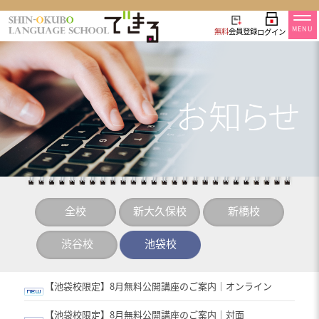
MENU
無料
会員登録
ログイン
全校
新大久保校
新橋校
渋谷校
池袋校
【池袋校限定】8月無料公開講座のご案内｜オンライン
【池袋校限定】8月無料公開講座のご案内｜対面