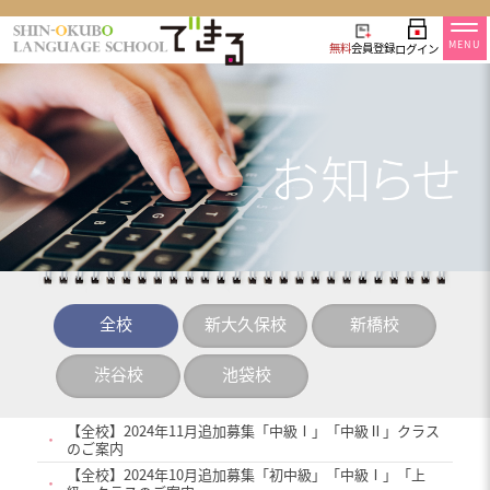
MENU
無料
会員登録
ログイン
全校
新大久保校
新橋校
渋谷校
池袋校
【全校】2024年11月追加募集「中級Ⅰ」「中級Ⅱ」クラス
・
のご案内
【全校】2024年10月追加募集「初中級」「中級Ⅰ」「上
・