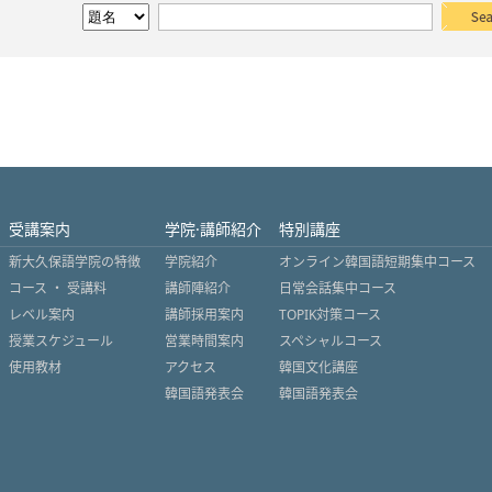
受講案内
学院·講師紹介
特別講座
新大久保語学院の特徴
学院紹介
オンライン韓国語短期集中コース
コース ・ 受講料
講師陣紹介
日常会話集中コース
レベル案内
講師採用案内
TOPIK対策コース
授業スケジュール
営業時間案内
スペシャルコース
使用教材
アクセス
韓国文化講座
韓国語発表会
韓国語発表会