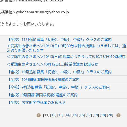
新橋校＞shinbashi2006@yahoo.co.jp
横浜校＞yokohama201002@yahoo.co.jp
どうぞよろしくお願いいたします。
【全校】11月追加募集「初級?、中級?、中級?」クラスのご案内
＜受講生の皆さまへ＞10/13(日)13時30分以降の授業につきましては、通
常通り開講いたします
＜受講生の皆さまへ＞10/13(日)の授業につきまして※10/13(日)10時現在
＜受講生の皆さまへ＞10月12日(土)授業休講のお知らせ
【全校】10月追加募集「初級?、中級?、中級?」クラスのご案内
【全校】10月開講 韓国語初級?講座のご案内
【全校】9月追加募集「初級?、中級?、中級?」クラスのご案内
【全校】9月開講 韓国語初級?講座のご案内
【全校】お盆期間中休業のお知らせ
[
11
] [
12
] [
13
] [
14
] [
15
] [
16
] [
17
] [
18
] [
19
] [
20
]