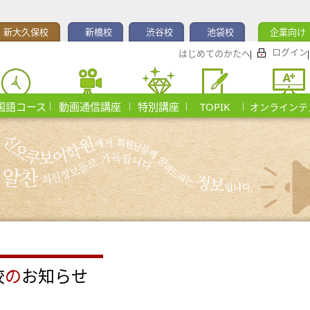
新大久保校
新橋校
渋谷校
池袋校
企業向け
ログイン
はじめてのかたへ
国語コース
動画通信講座
特別講座
TOPIK
オンラインテ
校
の
お知らせ