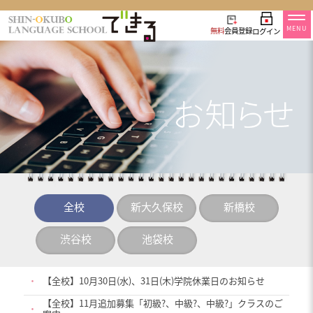
MENU
無料
会員登録
ログイン
全校
新大久保校
新橋校
渋谷校
池袋校
・
【全校】10月30日(水)、31日(木)学院休業日のお知らせ
【全校】11月追加募集「初級?、中級?、中級?」クラスのご
・