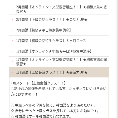
2月開講【オンライン・文型復習講座！！】★初級文法の総
・
復習★
・
2月開講【上級会話クラス！！】★会話力UP★
・
2月開講【初級★平日短期集中講座】
・
1月開講【初級会話特訓クラス】３ヶ月コース
・
1月開講【オンライン★初級★平日短期集中講座】
1月開講【オンライン・文型復習講座！！】★初級文法の総
・
復習★
・
1月開講【上級会話クラス！！】★会話力UP★
1月スタート【上級会話クラス！！】
会話中心の勉強を希望されている方、ネイティブに近づきたい
方におすすめ！！
☆ 中級レベルの学習を終え、韓国語をより深めたい方。
☆ 自分に合った上級クラスを探している方にお勧めです。
☆ 韓国語はオール韓国語で行われます。