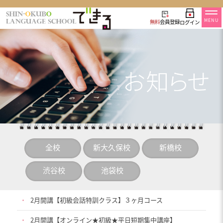
MENU
無料
会員登録
ログイン
全校
新大久保校
新橋校
渋谷校
池袋校
・
2月開講【初級会話特訓クラス】３ヶ月コース
・
2月開講【オンライン★初級★平日短期集中講座】