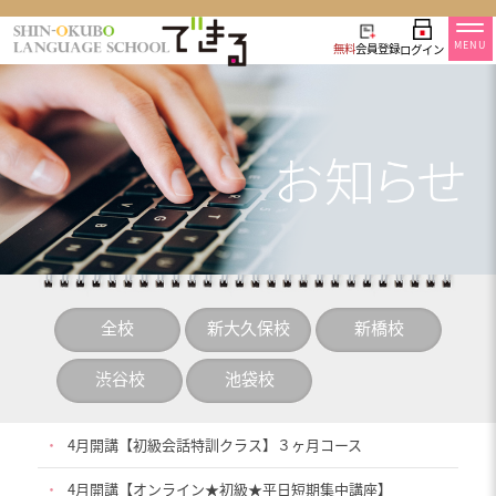
MENU
無料
会員登録
ログイン
全校
新大久保校
新橋校
渋谷校
池袋校
・
4月開講【初級会話特訓クラス】３ヶ月コース
・
4月開講【オンライン★初級★平日短期集中講座】