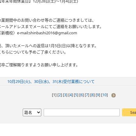
【年末年始休業日】12月28日(土)〜1月4日(土)
休業期間中のお問い合わせ等のご連絡につきましては、
メールアドレスまでメールにてご連絡をお願いいたします。
新橋校〉e-mail:shinbashi2016@gmail.com
尚、頂いたメールへの返信は1月5日(日)以降となります。
こちらについても予めご了承ください。
何卒ご理解賜りますようお願い申し上げます。
10月29日(火)、30日(水)、31(木)受付業務について
[
1
] [
2
] [
3
] [
4
] [
5
] [
6
] [
7
] [
8
] [
9
] [
10
]