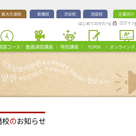
新大久保校
新橋校
渋谷校
池袋校
企業向け
ログイン
はじめてのかたへ
国語コース
動画通信講座
特別講座
TOPIK
オンラインテ
橋校
の
お知らせ