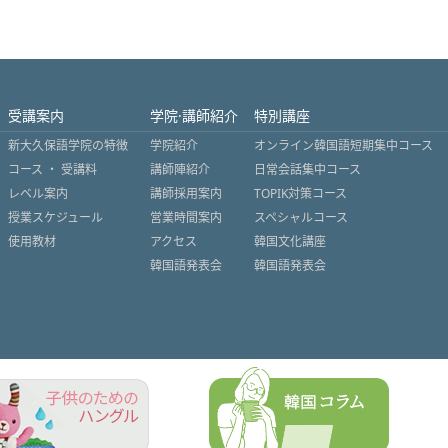
受講案内
学院·講師紹介
特別講座
新大久保語学院の特徴
学院紹介
オンライン韓国語短期集中コース
コース ・ 受講料
講師陣紹介
日常会話集中コース
レベル案内
講師採用案内
TOPIK対策コース
授業スケジュール
営業時間案内
スペシャルコース
使用教材
アクセス
韓国文化講座
韓国語発表会
韓国語発表会