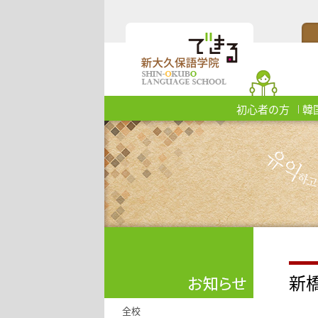
初心者の方
韓
新
全校