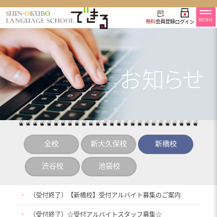
MENU
無料
会員登録
ログイン
全校
新大久保校
新橋校
渋谷校
池袋校
・
（受付終了）【新橋校】受付アルバイト募集のご案内
・
（受付終了）☆受付アルバイトスタッフ募集☆