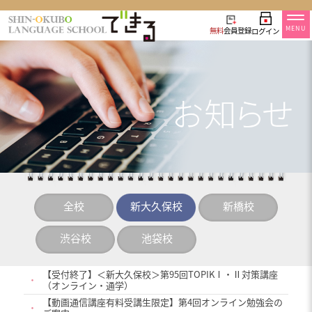
MENU
無料
会員登録
ログイン
全校
新大久保校
新橋校
渋谷校
池袋校
【受付終了】＜新大久保校＞第95回TOPIKⅠ・Ⅱ対策講座
・
（オンライン・通学）
【動画通信講座有料受講生限定】第4回オンライン勉強会の
・