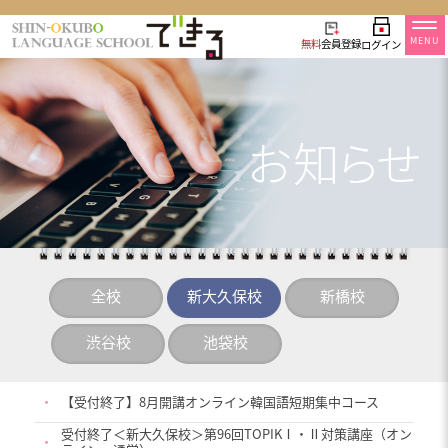
MENU
無料
会員登録
ログイン
全校
新大久保校
新橋校
渋谷校
池袋校
・
【受付終了】8月開講オンライン韓国語短期集中コース
受付終了＜新大久保校＞第96回TOPIKⅠ・Ⅱ対策講座（オン
・