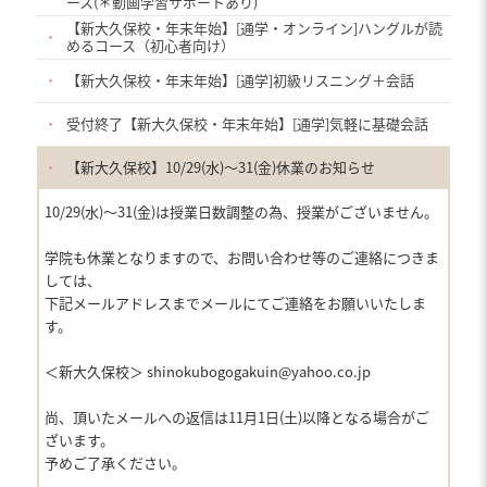
ース(＊動画学習サポートあり)
【新大久保校・年末年始】[通学・オンライン]ハングルが読
・
めるコース（初心者向け）
・
【新大久保校・年末年始】[通学]初級リスニング＋会話
・
受付終了【新大久保校・年末年始】[通学]気軽に基礎会話
・
【新大久保校】10/29(水)〜31(金)休業のお知らせ
10/29(水)〜31(金)は授業日数調整の為、授業がございません。
学院も休業となりますので、お問い合わせ等のご連絡につきま
しては、
下記メールアドレスまでメールにてご連絡をお願いいたしま
す。
＜新大久保校＞ shinokubogogakuin@yahoo.co.jp
尚、頂いたメールへの返信は11月1日(土)以降となる場合がご
ざいます。
予めご了承ください。