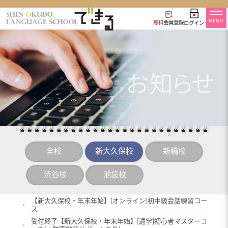
MENU
無料
会員登録
ログイン
全校
新大久保校
新橋校
渋谷校
池袋校
【新大久保校・年末年始】[オンライン]初中級会話練習コー
・
ス
受付終了【新大久保校・年末年始】[通学]初心者マスターコ
・