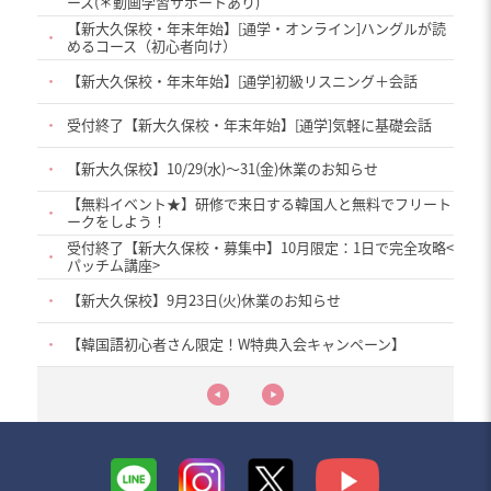
ース(＊動画学習サポートあり)
【新大久保校・年末年始】[通学・オンライン]ハングルが読
・
めるコース（初心者向け）
・
【新大久保校・年末年始】[通学]初級リスニング＋会話
・
受付終了【新大久保校・年末年始】[通学]気軽に基礎会話
・
【新大久保校】10/29(水)〜31(金)休業のお知らせ
【無料イベント★】研修で来日する韓国人と無料でフリート
・
ークをしよう！
受付終了【新大久保校・募集中】10月限定：1日で完全攻略<
・
パッチム講座>
・
【新大久保校】9月23日(火)休業のお知らせ
・
【韓国語初心者さん限定！W特典入会キャンペーン】