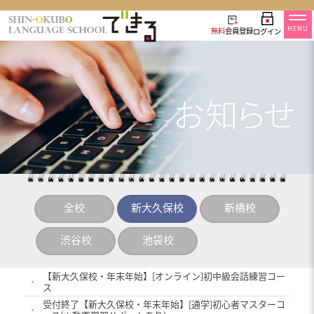
MENU
無料
会員登録
ログイン
全校
新大久保校
新橋校
渋谷校
池袋校
【新大久保校・年末年始】[オンライン]初中級会話練習コー
・
ス
受付終了【新大久保校・年末年始】[通学]初心者マスターコ
・