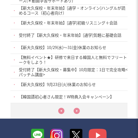
ース(＊動画学習サポートあり)
【新大久保校・年末年始】[通学・オンライン]ハングルが読
・
めるコース（初心者向け）
・
【新大久保校・年末年始】[通学]初級リスニング＋会話
・
受付終了【新大久保校・年末年始】[通学]気軽に基礎会話
・
【新大久保校】10/29(水)〜31(金)休業のお知らせ
【無料イベント★】研修で来日する韓国人と無料でフリート
・
ークをしよう！
受付終了【新大久保校・募集中】10月限定：1日で完全攻略<
・
パッチム講座>
・
【新大久保校】9月23日(火)休業のお知らせ
・
【韓国語初心者さん限定！W特典入会キャンペーン】