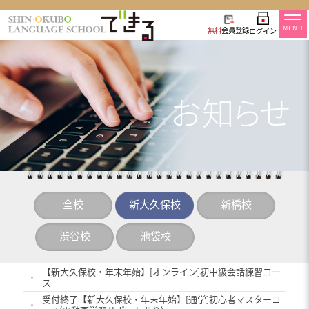
MENU
無料
会員登録
ログイン
全校
新大久保校
新橋校
渋谷校
池袋校
【新大久保校・年末年始】[オンライン]初中級会話練習コー
・
ス
受付終了【新大久保校・年末年始】[通学]初心者マスターコ
・