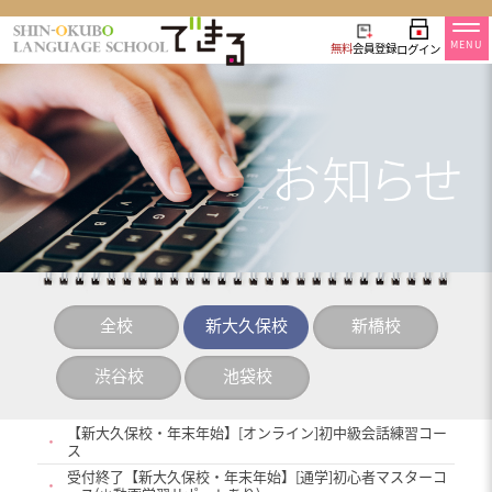
MENU
無料
会員登録
ログイン
全校
新大久保校
新橋校
渋谷校
池袋校
【新大久保校・年末年始】[オンライン]初中級会話練習コー
・
ス
受付終了【新大久保校・年末年始】[通学]初心者マスターコ
・