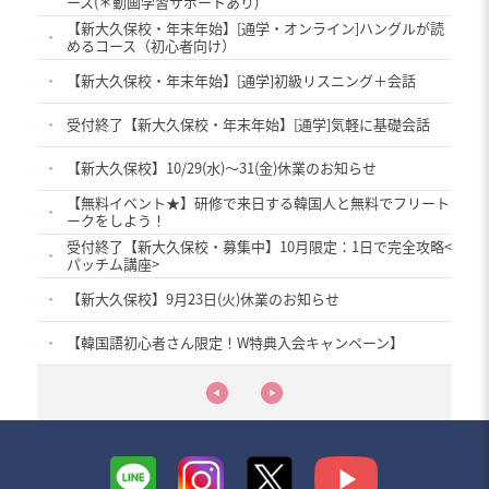
ース(＊動画学習サポートあり)
【新大久保校・年末年始】[通学・オンライン]ハングルが読
・
めるコース（初心者向け）
・
【新大久保校・年末年始】[通学]初級リスニング＋会話
・
受付終了【新大久保校・年末年始】[通学]気軽に基礎会話
・
【新大久保校】10/29(水)〜31(金)休業のお知らせ
【無料イベント★】研修で来日する韓国人と無料でフリート
・
ークをしよう！
受付終了【新大久保校・募集中】10月限定：1日で完全攻略<
・
パッチム講座>
・
【新大久保校】9月23日(火)休業のお知らせ
・
【韓国語初心者さん限定！W特典入会キャンペーン】